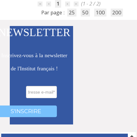
1
(1 - 2 / 2)
Par page :
25
50
100
200
NEWSLETTER
Inscrivez-vous à la newsletter
de l'Institut français !
0000
000
S'INSCRIRE