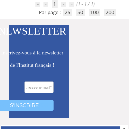
1
(1 - 1 / 1)
Par page :
25
50
100
200
NEWSLETTER
Inscrivez-vous à la newsletter
de l'Institut français !
0000
000
S'INSCRIRE