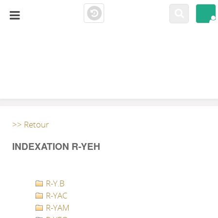
LA CLOSERIE
MEDIATHÈQUE
>> Retour
INDEXATION R-YEH
R-Y.B
R-YAC
R-YAM