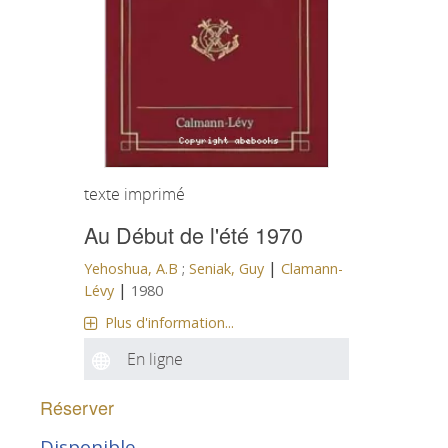
texte imprimé
Au Début de l'été 1970
|
Yehoshua, A.B
;
Seniak, Guy
Clamann-
|
Lévy
1980
Plus d'information...
En ligne
Réserver
Disponible