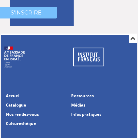
0000
000
S'INSCRIRE
Accueil
Ressources
Catalogue
Médias
Nos rendez-vous
Infos pratiques
Culturethèque