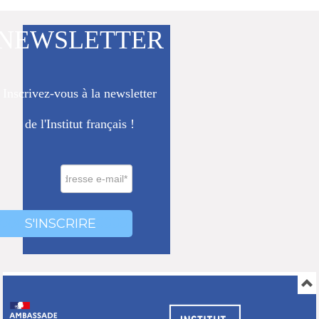
NEWSLETTER
Inscrivez-vous à la newsletter
de l'Institut français !
0000
000
S'INSCRIRE