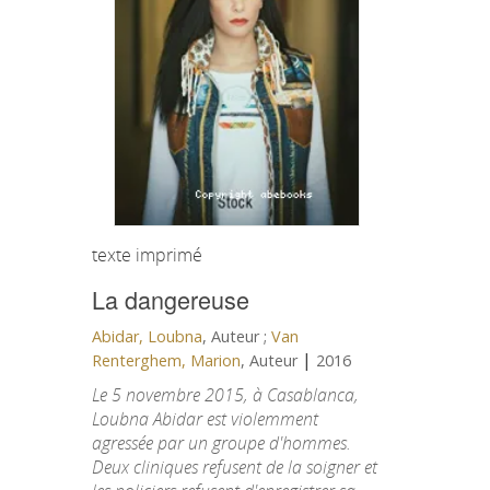
texte imprimé
La dangereuse
Abidar, Loubna
, Auteur ;
Van
|
Renterghem, Marion
, Auteur
2016
Le 5 novembre 2015, à Casablanca,
Loubna Abidar est violemment
agressée par un groupe d'hommes.
Deux cliniques refusent de la soigner et