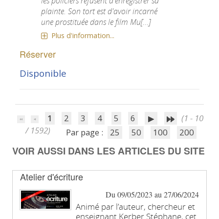
les policiers refusent d'enregistrer sa
plainte. Son tort est d'avoir incarné
une prostituée dans le film Mu[...]
Plus d'information...
Réserver
Disponible
1
2
3
4
5
6
(1 - 10
/ 1592)
Par page :
25
50
100
200
VOIR AUSSI DANS LES ARTICLES DU SITE
Atelier d'écriture
Du 09/05/2023 au 27/06/2024
Animé par l’auteur, chercheur et
enseignant Kerber Stéphane, cet