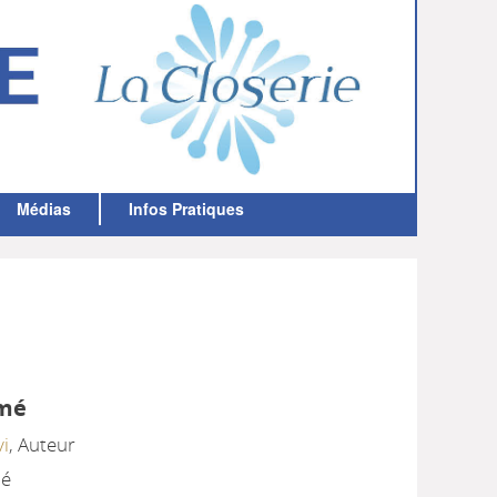
LA CLOSERIE
MEDIATHÈQUE
Médias
Infos Pratiques
mé
vi
, Auteur
mé