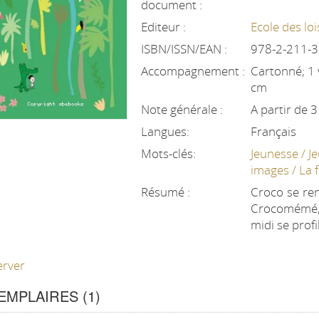
document :
Editeur :
Ecole des loi
ISBN/ISSN/EAN :
978-2-211-
Accompagnement :
Cartonné; 1 v
cm
Note générale :
A partir de 3
Langues:
Français
Mots-clés:
Jeunesse / Je
images / La f
Résumé :
Croco se re
Crocomémé, q
midi se profi
erver
EMPLAIRES (1)