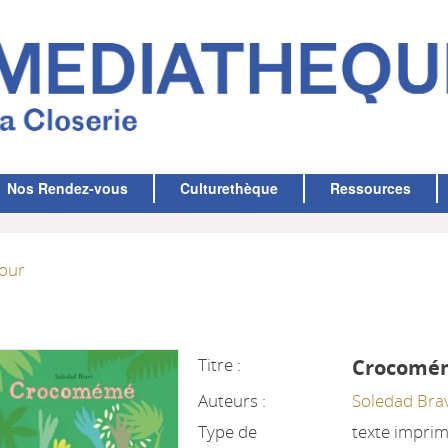
Nos Rendez-vous
Culturethèque
Ressources
our
Titre :
Crocomé
Auteurs :
Soledad Bra
Type de
texte impri