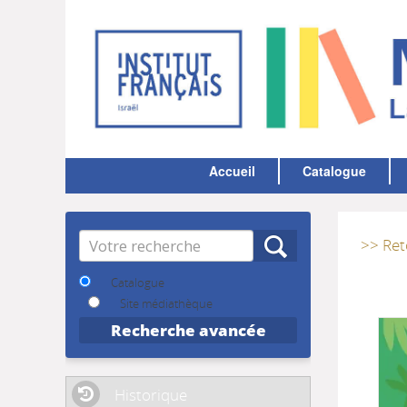
Accueil
Catalogue
Recherche
>> Ret
Catalogue
Site médiathèque
Recherche avancée
Historique