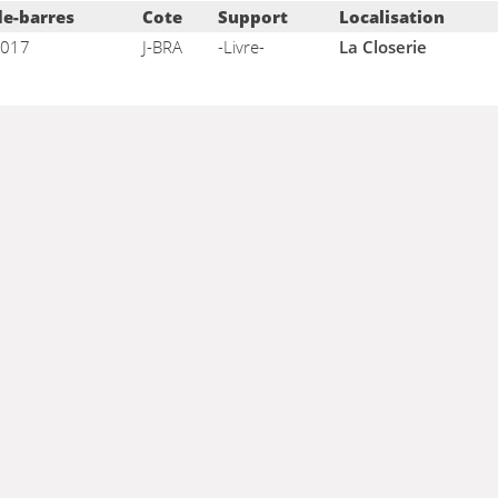
e des exemplaires
e-barres
Cote
Support
Localisation
017
J-BRA
-Livre-
La Closerie