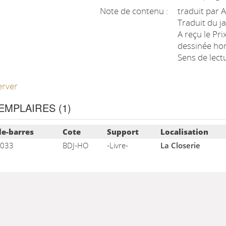
Note de contenu :
traduit par 
Traduit du j
A reçu le Pr
dessinée ho
Sens de lect
erver
EMPLAIRES (1)
e des exemplaires
e-barres
Cote
Support
Localisation
033
BDJ-HO
-Livre-
La Closerie