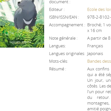
document :
Editeur :
Ecole des loi
ISBN/ISSN/EAN :
978-2-8102
Accompagnement :
Broché; 1 vol
x 16 cm
Note générale :
A partir de 8
Langues:
Français
Langues originales:
Japonais
Mots-clés:
Bandes des
Résumé :
Aux confins 
qui a été sé
Un jour, un
côtés. Les 
l'un pour re
du retour.
montagnes,
amitié poign