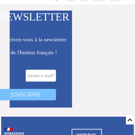
NEWSLETTER
Inscrivez-vous à la newsletter
de l'Institut français !
0000
000
S'INSCRIRE