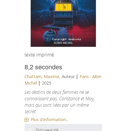
texte imprimé
8,2 secondes
|
Chattam, Maxime
, Auteur
Paris : Albin
|
Michel
2025
Les destins de deux femmes ne se
connaissant pas, Constance et May,
mais qui sont liées par un même
secret.
Plus d'information...
Nouveauté