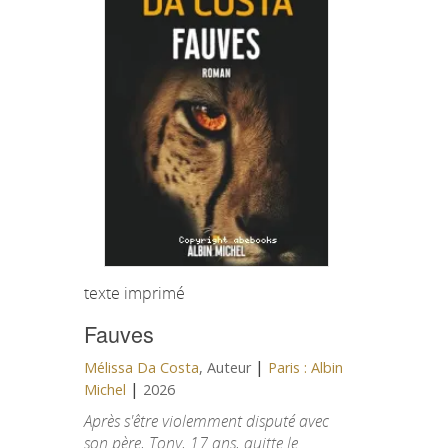
texte imprimé
Fauves
|
Mélissa Da Costa
, Auteur
Paris : Albin
|
Michel
2026
Après s'être violemment disputé avec
son père, Tony, 17 ans, quitte le