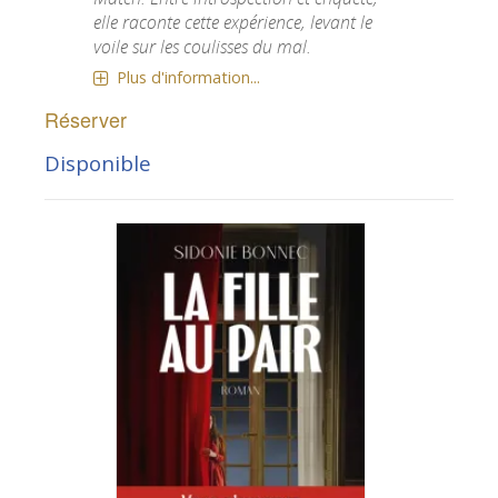
elle raconte cette expérience, levant le
voile sur les coulisses du mal.
Plus d'information...
Réserver
Disponible