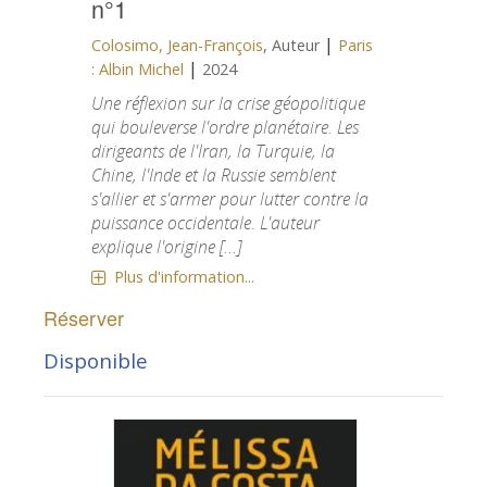
n°1
|
Colosimo, Jean-François
, Auteur
Paris
|
: Albin Michel
2024
Une réflexion sur la crise géopolitique
qui bouleverse l'ordre planétaire. Les
dirigeants de l'Iran, la Turquie, la
Chine, l'Inde et la Russie semblent
s'allier et s'armer pour lutter contre la
puissance occidentale. L'auteur
explique l'origine [...]
Plus d'information...
Réserver
Disponible