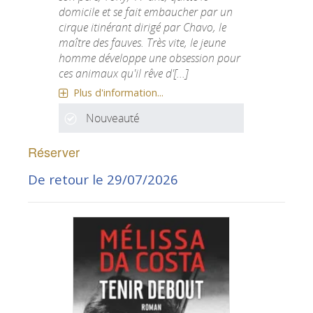
domicile et se fait embaucher par un
cirque itinérant dirigé par Chavo, le
maître des fauves. Très vite, le jeune
homme développe une obsession pour
ces animaux qu'il rêve d'[...]
Plus d'information...
Nouveauté
Réserver
De retour le 29/07/2026